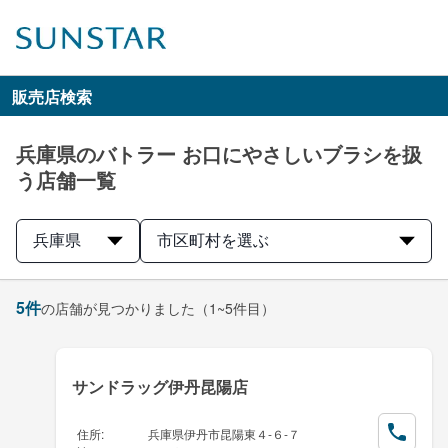
販売店検索
兵庫県のバトラー お口にやさしいブラシを扱
う店舗一覧
兵庫県
市区町村を選ぶ
5
件
の店舗が見つかりました
（1~5件目）
サンドラッグ伊丹昆陽店
住所
:
兵庫県伊丹市昆陽東４-６-７