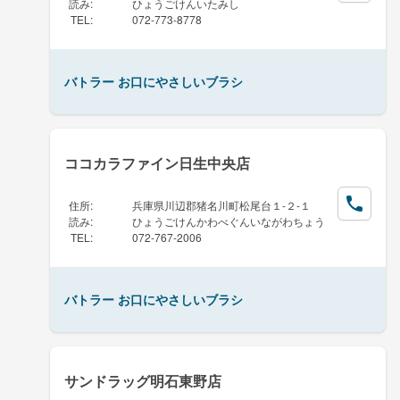
読み
:
ひょうごけんいたみし
TEL
:
072-773-8778
バトラー お口にやさしいブラシ
ココカラファイン日生中央店
住所
:
兵庫県川辺郡猪名川町松尾台１-２-１
読み
:
ひょうごけんかわべぐんいながわちょう
TEL
:
072-767-2006
バトラー お口にやさしいブラシ
サンドラッグ明石東野店