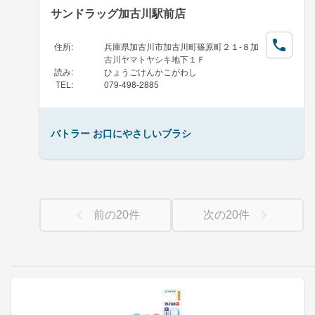
サンドラッグ加古川駅前店
住所
:
兵庫県加古川市加古川町篠原町２１-８加
古川ヤマトヤシキ地下１Ｆ
読み
:
ひょうごけんかこがわし
TEL
:
079-498-2885
バトラー お口にやさしいブラシ
前の
20
件
次の
20
件