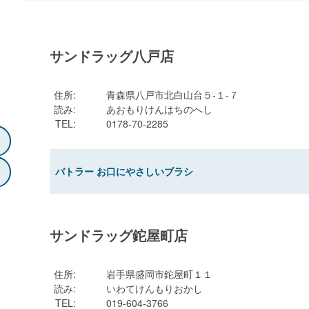
サンドラッグ八戸店
住所
:
青森県八戸市北白山台５-１-７
読み
:
あおもりけんはちのへし
TEL
:
0178-70-2285
バトラー お口にやさしいブラシ
サンドラッグ鉈屋町店
住所
:
岩手県盛岡市鉈屋町１１
読み
:
いわてけんもりおかし
TEL
:
019-604-3766