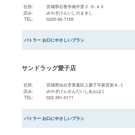
住所
:
宮城県石巻市南中里２-９-４５
読み
:
みやぎけんいしのまきし
TEL
:
0225-92-7155
バトラー お口にやさしいブラシ
サンドラッグ愛子店
住所
:
宮城県仙台市青葉区上愛子字新宮前８-１
読み
:
みやぎけんせんだいしあおばく
TEL
:
022-391-0171
バトラー お口にやさしいブラシ