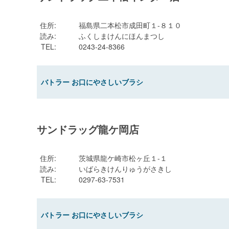
住所
:
福島県二本松市成田町１-８１０
読み
:
ふくしまけんにほんまつし
TEL
:
0243-24-8366
バトラー お口にやさしいブラシ
サンドラッグ龍ケ岡店
住所
:
茨城県龍ケ崎市松ヶ丘１-１
読み
:
いばらきけんりゅうがさきし
TEL
:
0297-63-7531
バトラー お口にやさしいブラシ