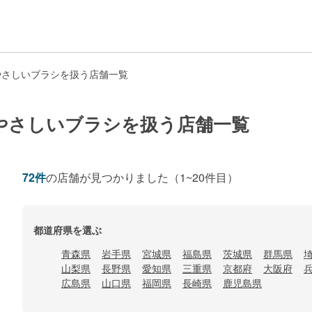
やさしいブラシを扱う店舗一覧
やさしいブラシを扱う店舗一覧
72
件
の店舗が見つかりました
（1~20件目）
都道府県を選ぶ
青森県
岩手県
宮城県
福島県
茨城県
群馬県
山梨県
長野県
愛知県
三重県
京都府
大阪府
広島県
山口県
福岡県
長崎県
鹿児島県