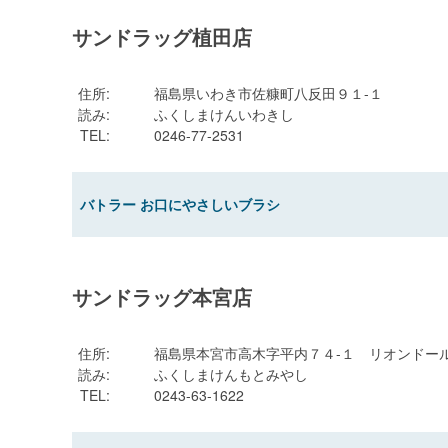
サンドラッグ植田店
住所
:
福島県いわき市佐糠町八反田９１-１
読み
:
ふくしまけんいわきし
TEL
:
0246-77-2531
バトラー お口にやさしいブラシ
サンドラッグ本宮店
住所
:
福島県本宮市高木字平内７４-１ リオンドー
読み
:
ふくしまけんもとみやし
TEL
:
0243-63-1622