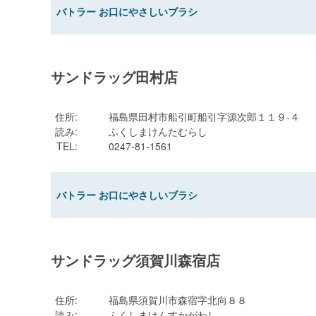
バトラー お口にやさしいブラシ
サンドラッグ田村店
住所
:
福島県田村市船引町船引字源次郎１１９-４
読み
:
ふくしまけんたむらし
TEL
:
0247-81-1561
バトラー お口にやさしいブラシ
サンドラッグ須賀川森宿店
住所
:
福島県須賀川市森宿字北向８８
読み
:
ふくしまけんすかがわし