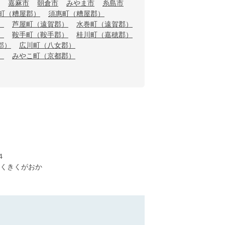
嘉麻市
朝倉市
みやま市
糸島市
町（糟屋郡）
須惠町（糟屋郡）
）
芦屋町（遠賀郡）
水巻町（遠賀郡）
）
鞍手町（鞍手郡）
桂川町（嘉穂郡）
郡）
広川町（八女郡）
）
みやこ町（京都郡）
４
くきくがおか