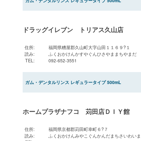
ガム・デンタルリンス レギュラータイプ 500mL
ドラッグイレブン トリアス久山店
住所
:
福岡県糟屋郡久山町大字山田１１６９?１
読み
:
ふくおかけんかすやぐんひさやままちやまだ
TEL
:
092-652-3551
ガム・デンタルリンス レギュラータイプ 500mL
ホームプラザナフコ 苅田店ＤＩＹ館
住所
:
福岡県京都郡苅田町幸町６?７
読み
:
ふくおかけんみやこぐんかんだまちさいわいま