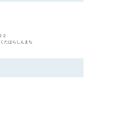
２２
くたはらしんまち