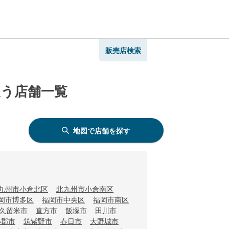
販売店検索
扱う店舗一覧
地図で店舗を探す
九州市小倉北区
北九州市小倉南区
岡市博多区
福岡市中央区
福岡市南区
久留米市
直方市
飯塚市
田川市
小郡市
筑紫野市
春日市
大野城市