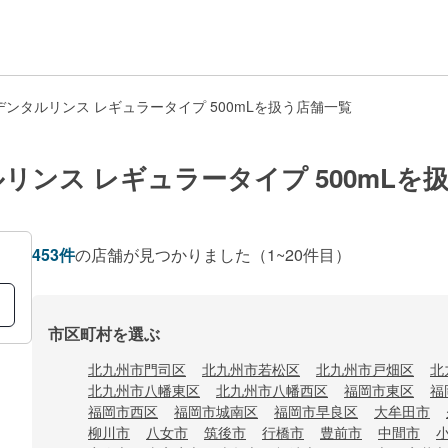
ンタルリンス レギュラータイプ 500mLを扱う店舗一覧
リンス レギュラータイプ 500mLを
453
件
の店舗が見つかりました
（1~20件目）
市区町村を選ぶ
北九州市門司区
北九州市若松区
北九州市戸畑区
北
北九州市八幡東区
北九州市八幡西区
福岡市東区
福
福岡市西区
福岡市城南区
福岡市早良区
大牟田市
柳川市
八女市
筑後市
行橋市
豊前市
中間市