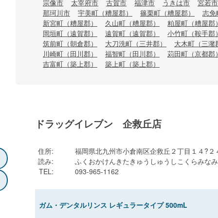
宗像市
太宰府市
古賀市
福津市
うきは市
宮若市
那珂川市
宇美町（糟屋郡）
篠栗町（糟屋郡）
志免
新宮町（糟屋郡）
久山町（糟屋郡）
粕屋町（糟屋郡
岡垣町（遠賀郡）
遠賀町（遠賀郡）
小竹町（鞍手郡
筑前町（朝倉郡）
大刀洗町（三井郡）
大木町（三潴
川崎町（田川郡）
福智町（田川郡）
苅田町（京都郡
吉富町（築上郡）
築上町（築上郡）
ドラッグイレブン 企救丘店
住所
:
福岡県北九州市小倉南区企救丘２丁目１４?２
読み
:
ふくおかけんきたきゅうしゅうしこくらみなみ
TEL
:
093-965-1162
ガム・デンタルリンス レギュラータイプ 500mL