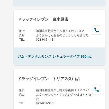
ドラッグイレブン 白木原店
住所
:
福岡県大野城市白木原５丁目４?４２
読み
:
ふくおかけんおおのじょうししらきばる
TEL
:
092-915-1131
ガム・デンタルリンス レギュラータイプ 960mL
ドラッグイレブン トリアス久山店
住所
:
福岡県糟屋郡久山町大字山田１１６９?１
読み
:
ふくおかけんかすやぐんひさやままちやま
だ
TEL
:
092-652-3551