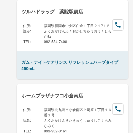
ツルハドラッグ 薬院駅前店
住所
:
福岡県福岡市中央区白金１丁目２１?１５
読み
:
ふくおかけんふくおかしちゅうおうくしろ
がね
TEL
:
092-534-7400
ガム・ナイトケアリンス リフレッシュハーブタイプ
450mL
ホームプラザナフコ小倉南店
住所
:
福岡県北九州市小倉南区上葛原１丁目１６
番１号
読み
:
ふくおかけんきたきゅうしゅうしこくらみ
なみく
TEL
:
093-932-0161