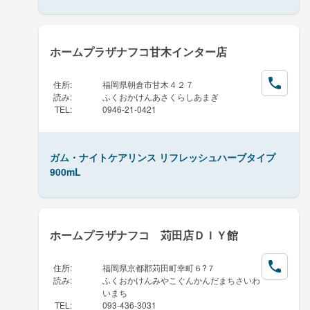
ホームプラザナフコ甘木インター店
住所
:
福岡県朝倉市甘木４２７
読み
:
ふくおかけんあさくらしあまぎ
TEL
:
0946-21-0421
ガム・ナイトケアリンス リフレッシュハーブタイプ
900mL
ホームプラザナフコ 苅田店ＤＩＹ館
住所
:
福岡県京都郡苅田町幸町６?７
読み
:
ふくおかけんみやこぐんかんだまちさいわ
いまち
TEL
:
093-436-3031