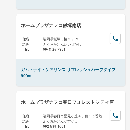
ホームプラザナフコ飯塚南店
住所
:
福岡県飯塚市椿８９-９
読み
:
ふくおかけんいいづかし
TEL
:
0948-25-7361
ガム・ナイトケアリンス リフレッシュハーブタイプ
900mL
ホームプラザナフコ春日フォレストシティ店
住所
:
福岡県春日市星見ヶ丘４丁目１６番地
読み
:
ふくおかけんかすがし
TEL
:
092-589-1051