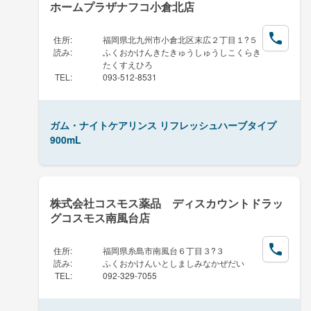
ホームプラザナフコ小倉北店
住所
:
福岡県北九州市小倉北区末広２丁目１?５
読み
:
ふくおかけんきたきゅうしゅうしこくらき
たくすえひろ
TEL
:
093-512-8531
ガム・ナイトケアリンス リフレッシュハーブタイプ
900mL
株式会社コスモス薬品 ディスカウントドラッ
グコスモス南風台店
住所
:
福岡県糸島市南風台６丁目３?３
読み
:
ふくおかけんいとしましみなかぜだい
TEL
:
092-329-7055