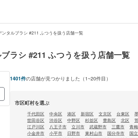
ンタルブラシ #211 ふつうを扱う店舗一覧
ラシ #211 ふつうを扱う店舗一覧
1401
件
の店舗が見つかりました
（1~20件目）
市区町村を選ぶ
千代田区
中央区
港区
新宿区
文京区
台東区
世田谷区
渋谷区
中野区
杉並区
豊島区
北区
江戸川区
八王子市
立川市
武蔵野市
三鷹市
青梅
小金井市
小平市
日野市
東村山市
国分寺市
国立