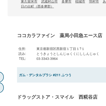
東久留米市
武蔵村山市
多摩市
稲城市
羽村市
あ
日の出町（西多摩郡）
ココカラファイン 薬局小田急エース店
住所
:
東京都新宿区西新宿１丁目１?１
読み
:
とうきょうとしんじゅくくにししんじゅく
TEL
:
03-3343-3964
ガム・デンタルブラシ #211 ふつう
ドラッグストア・スマイル 西糀谷店