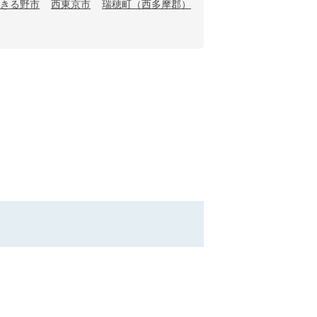
きる野市
西東京市
瑞穂町（西多摩郡）