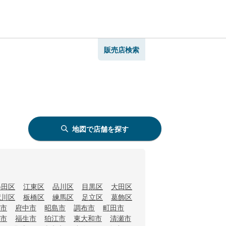
販売店検索
地図で店舗を探す
墨田区
江東区
品川区
目黒区
大田区
荒川区
板橋区
練馬区
足立区
葛飾区
市
府中市
昭島市
調布市
町田市
市
福生市
狛江市
東大和市
清瀬市