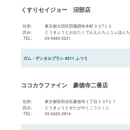
くすりセイジョー 沼部店
住所
:
東京都大田区田園調布本町３３?１５
読み
:
とうきょうとおおたくでんえんちょうふほんち
TEL
:
03-5483-5221
ガム・デンタルブラシ #211 ふつう
ココカラファイン 豪徳寺二番店
住所
:
東京都世田谷区豪徳寺１丁目２３?１７
読み
:
とうきょうとせたがやくごうとくじ
TEL
:
03-5426-2914