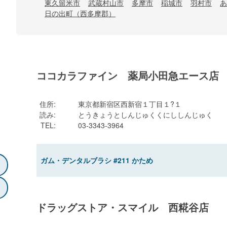
東久留米市
武蔵村山市
多摩市
稲城市
羽村市
あ
日の出町（西多摩郡）
ココカラファイン 薬局小田急エース店
住所
:
東京都新宿区西新宿１丁目１?１
読み
:
とうきょうとしんじゅくくにししんじゅく
TEL
:
03-3343-3964
ガム・デンタルブラシ #211 かため
ドラッグストア・スマイル 西糀谷店