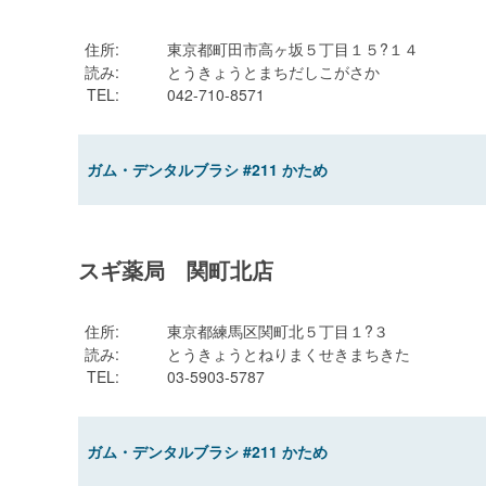
住所
:
東京都町田市高ヶ坂５丁目１５?１４
読み
:
とうきょうとまちだしこがさか
TEL
:
042-710-8571
ガム・デンタルブラシ #211 かため
スギ薬局 関町北店
住所
:
東京都練馬区関町北５丁目１?３
読み
:
とうきょうとねりまくせきまちきた
TEL
:
03-5903-5787
ガム・デンタルブラシ #211 かため