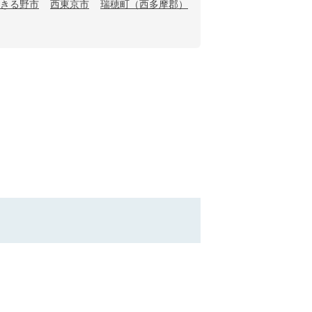
きる野市
西東京市
瑞穂町（西多摩郡）