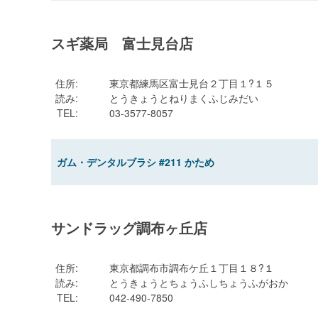
スギ薬局 富士見台店
住所
:
東京都練馬区富士見台２丁目１?１５
読み
:
とうきょうとねりまくふじみだい
TEL
:
03-3577-8057
ガム・デンタルブラシ #211 かため
サンドラッグ調布ヶ丘店
住所
:
東京都調布市調布ケ丘１丁目１８?１
読み
:
とうきょうとちょうふしちょうふがおか
TEL
:
042-490-7850