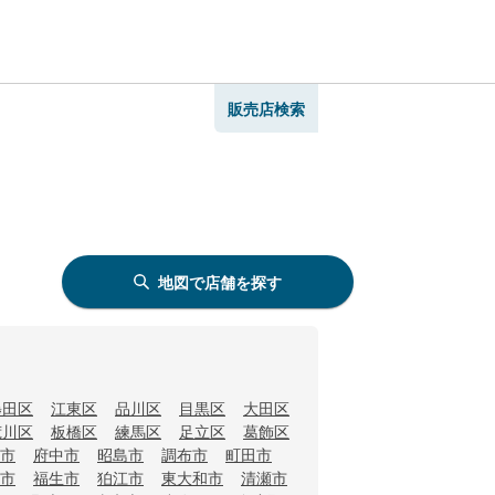
販売店検索
地図で店舗を探す
墨田区
江東区
品川区
目黒区
大田区
荒川区
板橋区
練馬区
足立区
葛飾区
市
府中市
昭島市
調布市
町田市
市
福生市
狛江市
東大和市
清瀬市