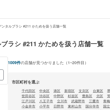
ンタルブラシ #211 かためを扱う店舗一覧
ラシ #211 かためを扱う店舗一覧
1009
件
の店舗が見つかりました
（1~20件目）
市区町村を選ぶ
千代田区
中央区
港区
新宿区
文京区
台東区
世田谷区
渋谷区
中野区
杉並区
豊島区
北区
江戸川区
八王子市
立川市
武蔵野市
三鷹市
青梅
小金井市
小平市
日野市
東村山市
国分寺市
国立