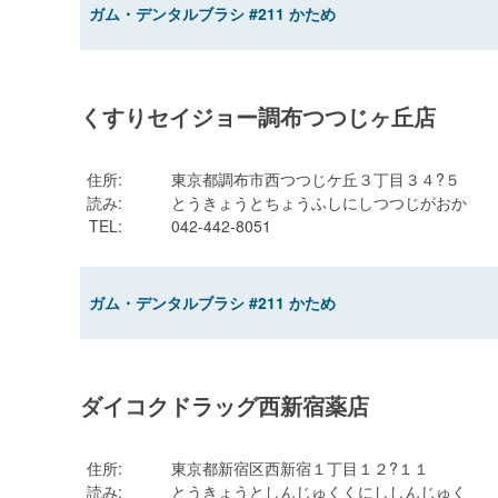
ガム・デンタルブラシ #211 かため
くすりセイジョー調布つつじヶ丘店
住所
:
東京都調布市西つつじケ丘３丁目３４?５
読み
:
とうきょうとちょうふしにしつつじがおか
TEL
:
042-442-8051
ガム・デンタルブラシ #211 かため
ダイコクドラッグ西新宿薬店
住所
:
東京都新宿区西新宿１丁目１２?１１
読み
:
とうきょうとしんじゅくくにししんじゅく