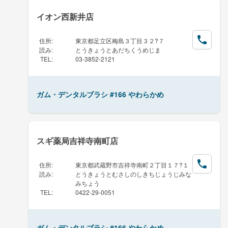
イオン西新井店
住所
:
東京都足立区梅島３丁目３２?７
読み
:
とうきょうとあだちくうめじま
TEL
:
03-3852-2121
ガム・デンタルブラシ #166 やわらかめ
スギ薬局吉祥寺南町店
住所
:
東京都武蔵野市吉祥寺南町２丁目１７?１
読み
:
とうきょうとむさしのしきちじょうじみな
みちょう
TEL
:
0422-29-0051
ガム・デンタルブラシ #166 やわらかめ