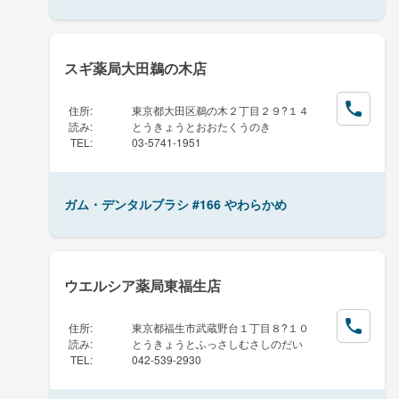
スギ薬局大田鵜の木店
住所
:
東京都大田区鵜の木２丁目２９?１４
読み
:
とうきょうとおおたくうのき
TEL
:
03-5741-1951
ガム・デンタルブラシ #166 やわらかめ
ウエルシア薬局東福生店
住所
:
東京都福生市武蔵野台１丁目８?１０
読み
:
とうきょうとふっさしむさしのだい
TEL
:
042-539-2930