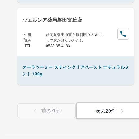
ウエルシア薬局磐田富丘店
住所
:
静岡県磐田市富丘原新田９３３-１
読み
:
しずおかけんいわたし
TEL
:
0538-35-4183
オーラツーミー ステインクリアペースト ナチュラルミ
ント 130g
次の
20
件
前の
20
件