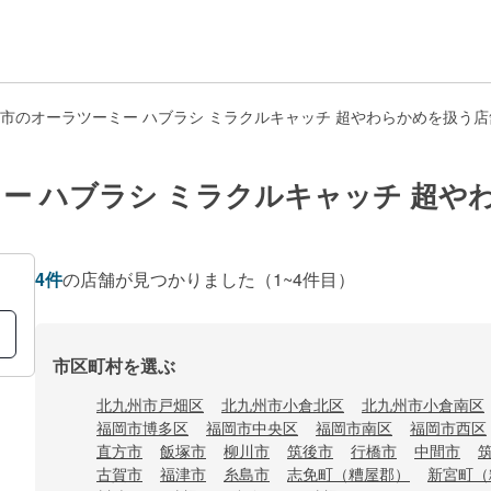
市のオーラツーミー ハブラシ ミラクルキャッチ 超やわらかめを扱う
ー ハブラシ ミラクルキャッチ 超や
4
件
の店舗が見つかりました
（1~4件目）
市区町村を選ぶ
北九州市戸畑区
北九州市小倉北区
北九州市小倉南区
福岡市博多区
福岡市中央区
福岡市南区
福岡市西区
直方市
飯塚市
柳川市
筑後市
行橋市
中間市
古賀市
福津市
糸島市
志免町（糟屋郡）
新宮町（