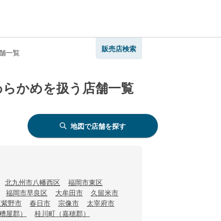
販売店検索
店舗一覧
わらかめを扱う店舗一覧
地図で店舗を探す
北九州市八幡西区
福岡市東区
福岡市早良区
大牟田市
久留米市
筑紫野市
春日市
宗像市
太宰府市
糟屋郡）
桂川町（嘉穂郡）