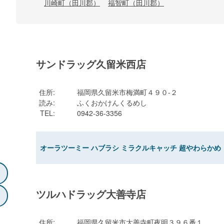
川崎町（田川郡）
福智町（田川郡）
サンドラッグ久留米西店
住所
:
福岡県久留米市梅満町４９０-２
読み
:
ふくおかけんくるめし
TEL
:
0942-36-3356
オーラツーミー ハブラシ ミラクルキャッチ 超やわらかめ
ツルハドラッグ大善寺店
住所
:
福岡県久留米市大善寺町夜明３９６番１