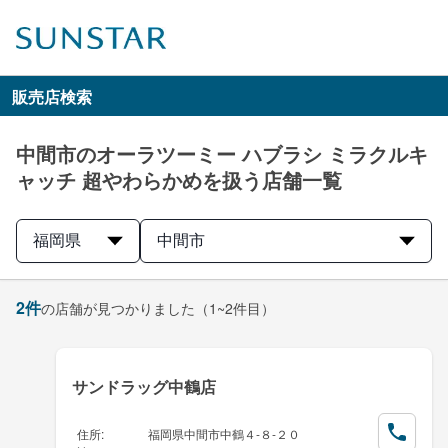
販売店検索
中間市のオーラツーミー ハブラシ ミラクルキ
ャッチ 超やわらかめを扱う店舗一覧
福岡県
中間市
2
件
の店舗が見つかりました
（1~2件目）
サンドラッグ中鶴店
住所
:
福岡県中間市中鶴４-８-２０