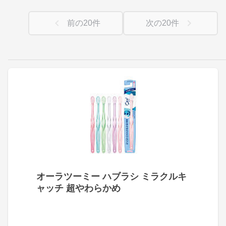
前の
20
件
次の
20
件
オーラツーミー ハブラシ ミラクルキ
ャッチ 超やわらかめ